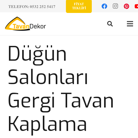
FİYAT
TELEFON: 0532 252 5417
TEKLİFİ
Düğün
Salonları
Gergi Tavan
Kaplama