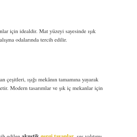
lar için idealdir. Mat yüzeyi sayesinde ışık
lışma odalarında tercih edilir.
van çeşitleri, ışığı mekânın tamamına yayarak
letir. Modern tasarımlar ve şık iç mekanlar için
akustik
gergi tavanlar
cih edilen
, ses yalıtımı