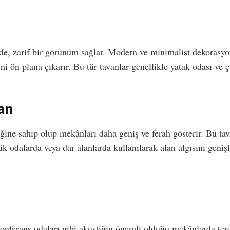
ade, zarif bir görünüm sağlar. Modern ve minimalist dekorasyon
 ön plana çıkarır. Bu tür tavanlar genellikle yatak odası ve ça
an
liğine sahip olup mekânları daha geniş ve ferah gösterir. Bu ta
ük odalarda veya dar alanlarda kullanılarak alan algısını geniş
 konferans odaları gibi akustiğin önemli olduğu mekânlarda ter