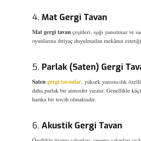
4.
Mat Gergi Tavan
Mat gergi tavan
çeşitleri, ışığı yansıtmaz ve s
oyunlarına ihtiyaç duyulmadan mekânın estetiğini
5.
Parlak (Saten) Gergi Tav
Saten
gergi tavanlar
, yüksek yansıtıcılık özel
daha parlak bir atmosfer yaratır. Genellikle küç
harika bir tercih olmaktadır.
6.
Akustik Gergi Tavan
Özellikle tiyatro salonları, sinema salonları ve