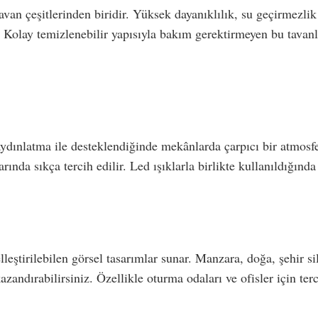
avan çeşitlerinden biridir. Yüksek dayanıklılık, su geçirmezlik 
r. Kolay temizlenebilir yapısıyla bakım gerektirmeyen bu tava
 aydınlatma ile desteklendiğinde mekânlarda çarpıcı bir atmosf
larında sıkça tercih edilir. Led ışıklarla birlikte kullanıldığı
lleştirilebilen görsel tasarımlar sunar. Manzara, doğa, şehir sil
azandırabilirsiniz. Özellikle oturma odaları ve ofisler için t