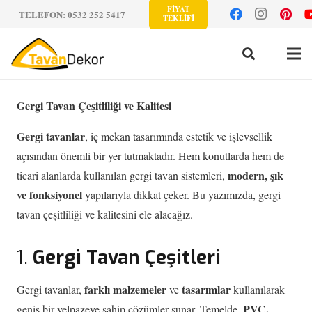
FİYAT
TELEFON: 0532 252 5417
TEKLİFİ
Gergi Tavan Çeşitliliği ve Kalitesi
Gergi tavanlar
, iç mekan tasarımında estetik ve işlevsellik
açısından önemli bir yer tutmaktadır. Hem konutlarda hem de
modern, şık
ticari alanlarda kullanılan gergi tavan sistemleri,
ve fonksiyonel
yapılarıyla dikkat çeker. Bu yazımızda, gergi
tavan çeşitliliği ve kalitesini ele alacağız.
1.
Gergi Tavan Çeşitleri
farklı malzemeler
tasarımlar
Gergi tavanlar,
ve
kullanılarak
PVC,
geniş bir yelpazeye sahip çözümler sunar. Temelde,