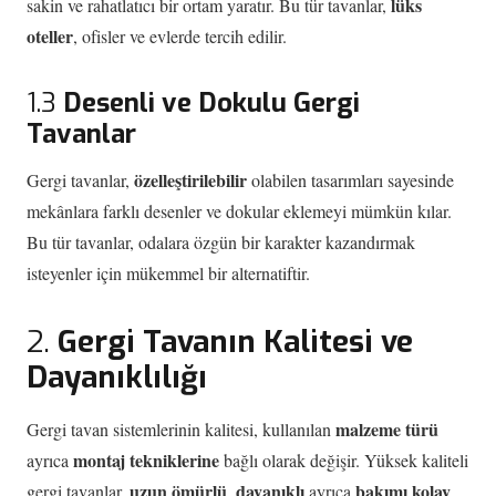
lüks
sakin ve rahatlatıcı bir ortam yaratır. Bu tür tavanlar,
oteller
, ofisler ve evlerde tercih edilir.
1.3
Desenli ve Dokulu Gergi
Tavanlar
özelleştirilebilir
Gergi tavanlar,
olabilen tasarımları sayesinde
mekânlara farklı desenler ve dokular eklemeyi mümkün kılar.
Bu tür tavanlar, odalara özgün bir karakter kazandırmak
isteyenler için mükemmel bir alternatiftir.
2.
Gergi Tavanın Kalitesi ve
Dayanıklılığı
malzeme türü
Gergi tavan sistemlerinin kalitesi, kullanılan
montaj tekniklerine
ayrıca
bağlı olarak değişir. Yüksek kaliteli
uzun ömürlü
dayanıklı
bakımı kolay
gergi tavanlar,
,
ayrıca