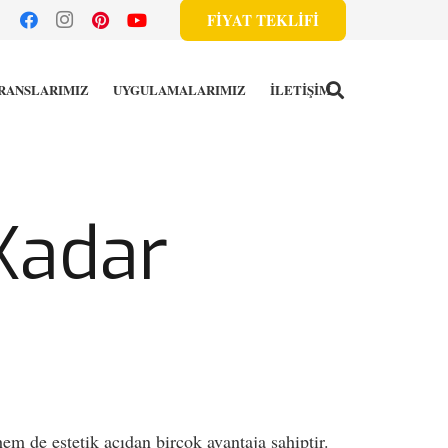
FİYAT TEKLİFİ
RANSLARIMIZ
UYGULAMALARIMIZ
İLETİŞİM
Kadar
em de estetik açıdan birçok avantaja sahiptir.