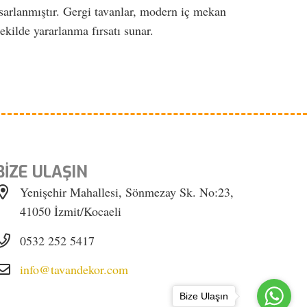
asarlanmıştır. Gergi tavanlar, modern iç mekan
ekilde yararlanma fırsatı sunar.
BİZE ULAŞIN
Yenişehir Mahallesi, Sönmezay Sk. No:23,
41050 İzmit/Kocaeli
0532 252 5417
info@tavandekor.com
Bize Ulaşın