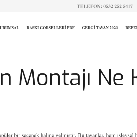
TELEFON: 0532 252 5417
URUMSAL
BASKI GÖRSELLERİ PDF
GERGİ TAVAN 2023
REFE
n Montajı Ne 
üler bir seçenek haline gelmiştir. Bu tavanlar, hem işlevsel h