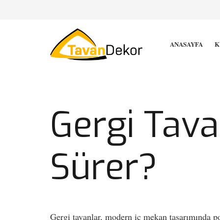
ANASAYFA
K
Gergi Tava
Sürer?
Gergi tavanlar, modern iç mekan tasarımında pop