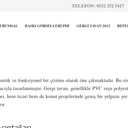
TELEFON: 0532 252 5417
URUMSAL
BASKI GÖRSELLERİ PDF
GERGİ TAVAN 2023
REFE
tetik ve fonksiyonel bir çözüm olarak öne çıkmaktadır. Bu si
ıyla tasarlanmıştır. Gergi tavan, genellikle PVC veya polyeste
rı, hem ticari hem de konut projelerinde geniş bir yelpaze ye
or.