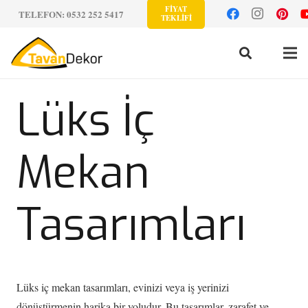
FİYAT
TELEFON: 0532 252 5417
TEKLİFİ
Lüks İç
Mekan
Tasarımları
Lüks iç mekan tasarımları, evinizi veya iş yerinizi
dönüştürmenin harika bir yoludur. Bu tasarımlar, zarafet ve