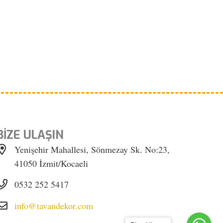
BİZE ULAŞIN
Yenişehir Mahallesi, Sönmezay Sk. No:23,
41050 İzmit/Kocaeli
0532 252 5417
info@tavandekor.com