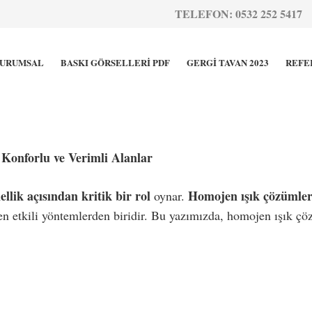
TELEFON: 0532 252 5417
URUMSAL
BASKI GÖRSELLERİ PDF
GERGİ TAVAN 2023
REFE
onforlu ve Verimli Alanlar
nellik açısından kritik bir rol
Homojen ışık çözümler
oynar.
en etkili yöntemlerden biridir. Bu yazımızda, homojen ışık çöz