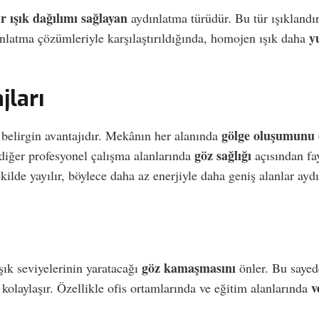
ir ışık dağılımı sağlayan
aydınlatma türüdür. Bu tür ışıkland
y
ınlatma çözümleriyle karşılaştırıldığında, homojen ışık daha
jları
gölge oluşumunu 
belirgin avantajıdır. Mekânın her alanında
göz sağlığı
 diğer profesyonel çalışma alanlarında
açısından fa
kilde yayılır, böylece daha az enerjiyle daha geniş alanlar aydın
göz kamaşmasını
şık seviyelerinin yaratacağı
önler. Bu sayede
v
kolaylaşır. Özellikle ofis ortamlarında ve eğitim alanlarında