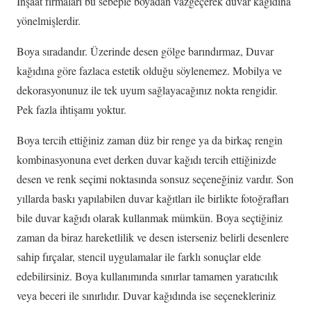
İnşaat firmaları bu sebeple boyadan vazgeçerek duvar kâğıdına
yönelmişlerdir.
Boya sıradandır. Üzerinde desen gölge barındırmaz, Duvar
kağıdına göre fazlaca estetik olduğu söylenemez. Mobilya ve
dekorasyonunuz ile tek uyum sağlayacağınız nokta rengidir.
Pek fazla ihtişamı yoktur.
Boya tercih ettiğiniz zaman düz bir renge ya da birkaç rengin
kombinasyonuna evet derken duvar kağıdı tercih ettiğinizde
desen ve renk seçimi noktasında sonsuz seçeneğiniz vardır. Son
yıllarda baskı yapılabilen duvar kağıtları ile birlikte fotoğrafları
bile duvar kağıdı olarak kullanmak mümkün. Boya seçtiğiniz
zaman da biraz hareketlilik ve desen isterseniz belirli desenlere
sahip fırçalar, stencil uygulamalar ile farklı sonuçlar elde
edebilirsiniz. Boya kullanımında sınırlar tamamen yaratıcılık
veya beceri ile sınırlıdır. Duvar kağıdında ise seçenekleriniz