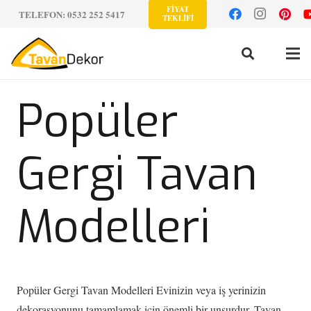
FİYAT
TELEFON: 0532 252 5417
TEKLİFİ
Popüler
Gergi Tavan
Modelleri
Popüler Gergi Tavan Modelleri Evinizin veya iş yerinizin
dekorasyonunu tamamlamak için önemli bir unsurdur. Tavan