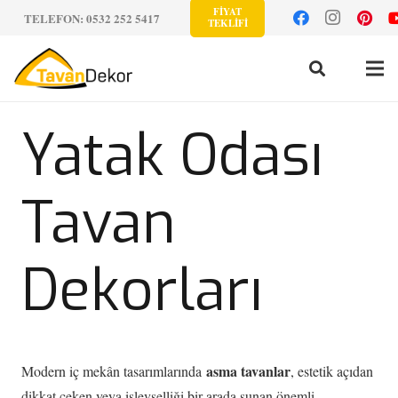
FİYAT
TELEFON: 0532 252 5417
TEKLİFİ
Yatak Odası
Tavan
Dekorları
asma tavanlar
Modern iç mekân tasarımlarında
, estetik açıdan
dikkat çeken veya işlevselliği bir arada sunan önemli