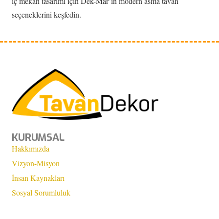
iç mekân tasarımı için Dek-Mar’ın modern asma tavan
seçeneklerini keşfedin.
KURUMSAL
Hakkımızda
Vizyon-Misyon
İnsan Kaynakları
Sosyal Sorumluluk