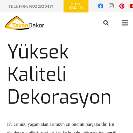
FİYAT
TELEFON: 0532 252 5417
TEKLİFİ
Yüksek
Kaliteli
Dekorasyon
Evlerimiz, yaşam alanlarımızın en önemli parçalarıdır. Bu
alanları güzelleştirmek ve konforlu hale getirmek için çeşitli